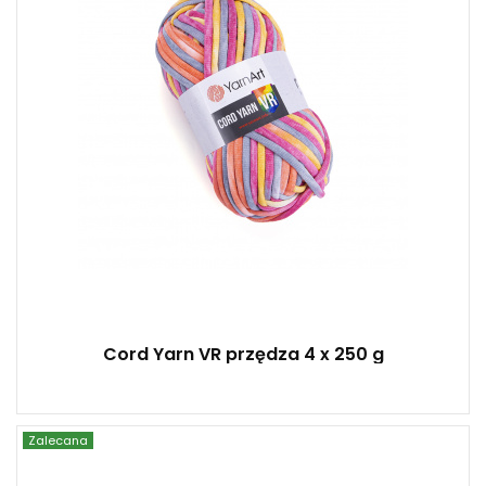
4
Cord Yarn VR przędza 4 x 250 g
Zalecana
YarnArt
20% Alpaka - 80% Akryl