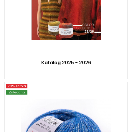
Katalog 2025 - 2026
20% zniżka
YarnArt
Zalecana
56% Przędza metaliczna - 30% Akryl - 7%
Wiskoza - 7% Wełna
Fantasy
50 g
200
10