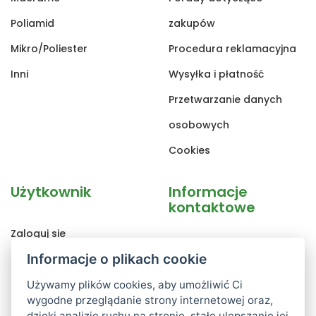
Poliamid
zakupów
Mikro/Poliester
Procedura reklamacyjna
Inni
Wysyłka i płatność
Przetwarzanie danych
osobowych
Cookies
Użytkownik
Informacje
kontaktowe
Zaloguj sie
AXland.cz s.r.o
Informacje o plikach cookie
Rejestracja
Poděbradova 1442/109
Zapomniane hasło
Używamy plików cookies, aby umożliwić Ci
Ostrava, 702 00
wygodne przeglądanie strony internetowej oraz,
Zmiana danych
dzięki analizie ruchu na stronie, stałe ulepszanie jej