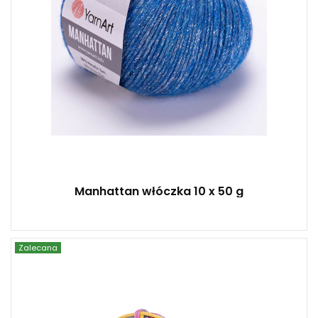
Manhattan włóczka 10 x 50 g
Zalecana
YarnArt
40% Bawełna - 60% Poliester
Fantasy
250
73