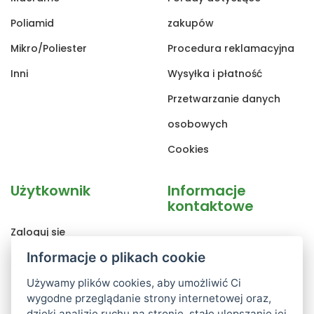
Poliamid
zakupów
Mikro/Poliester
Procedura reklamacyjna
Inni
Wysyłka i płatność
Przetwarzanie danych
osobowych
Cookies
Użytkownik
Informacje
kontaktowe
Zaloguj sie
AXland.cz s.r.o
Informacje o plikach cookie
Rejestracja
Poděbradova 1442/109
Zapomniane hasło
Używamy plików cookies, aby umożliwić Ci
Ostrava, 702 00
wygodne przeglądanie strony internetowej oraz,
Zmiana danych
dzięki analizie ruchu na stronie, stałe ulepszanie jej