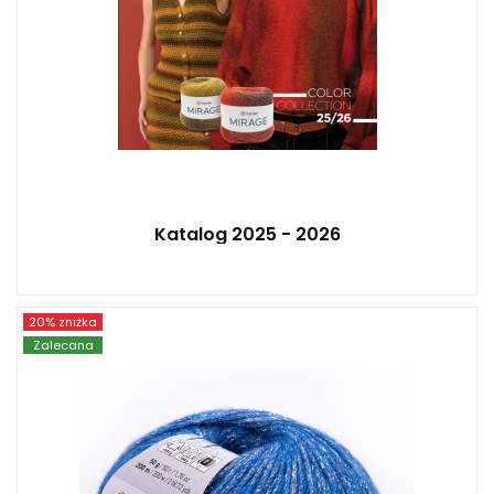
Katalog 2025 - 2026
20% zniżka
YarnArt
Zalecana
56% Przędza metaliczna - 30% Akryl - 7%
Wiskoza - 7% Wełna
Fantasy
50 g
200
10