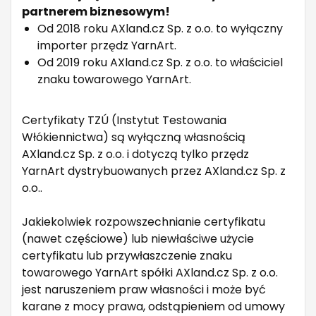
partnerem biznesowym!
Od 2018 roku AXland.cz Sp. z o.o. to wyłączny
importer przędz YarnArt.
Od 2019 roku AXland.cz Sp. z o.o. to właściciel
znaku towarowego YarnArt.
Certyfikaty TZÚ (Instytut Testowania
Włókiennictwa) są wyłączną własnością
AXland.cz Sp. z o.o. i dotyczą tylko przędz
YarnArt dystrybuowanych przez AXland.cz Sp. z
o.o..
Jakiekolwiek rozpowszechnianie certyfikatu
(nawet częściowe) lub niewłaściwe użycie
certyfikatu lub przywłaszczenie znaku
towarowego YarnArt spółki AXland.cz Sp. z o.o.
jest naruszeniem praw własności i może być
karane z mocy prawa, odstąpieniem od umowy