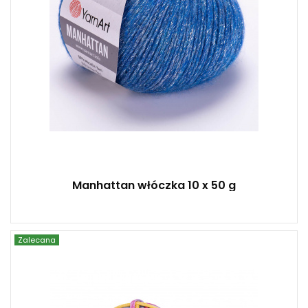
Manhattan włóczka 10 x 50 g
Zalecana
YarnArt
40% Bawełna - 60% Poliester
Fantasy
250
73