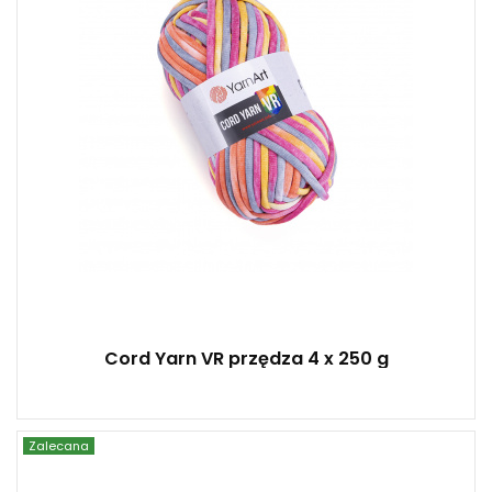
4
Cord Yarn VR przędza 4 x 250 g
Zalecana
YarnArt
20% Alpaka - 80% Akryl