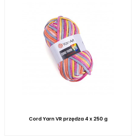
40% Bawełna - 60% Poliester
Fantasy
250
73
4
Cord Yarn VR przędza 4 x 250 g