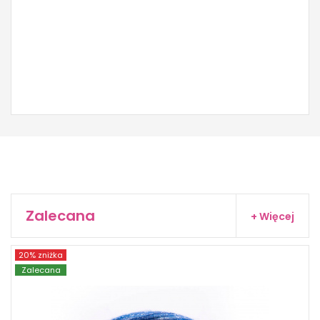
Zalecana
+ Więcej
20% zniżka
YarnArt
Zalecana
56% Przędza metaliczna - 30% Akryl - 7%
Wiskoza - 7% Wełna
Fantasy