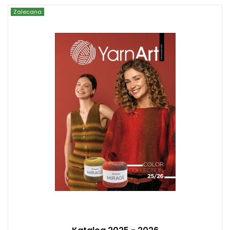
Zalecana
YarnArt