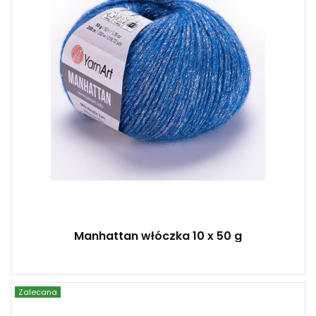
50 g
200
10
Manhattan włóczka 10 x 50 g
Zalecana
YarnArt