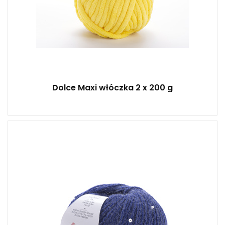
Dolce Maxi włóczka 2 x 200 g
20% alpaki - 5% poliestru - 75% akrylu
50
180
10
500