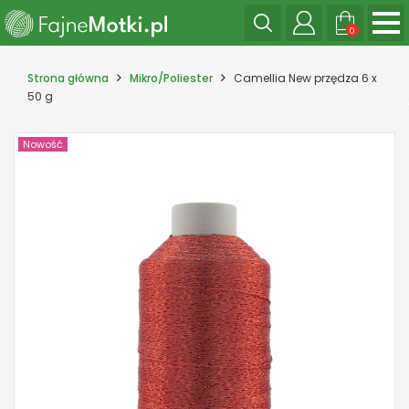
0
Strona główna
Mikro/Poliester
Camellia New przędza 6 x
50 g
Nowość