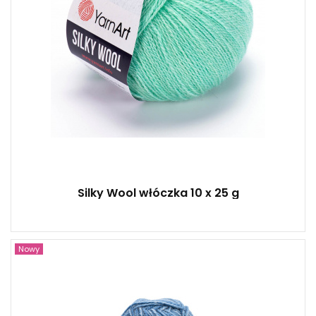
Silky Wool włóczka 10 x 25 g
Nowy
20% Wełny - 80% Akrylu
150
240