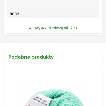
8032
w magazynie więcej niż 10 ks
Podobne produkty
35% Silk Rayon - 65% Wełna
Klasik
25
190
10