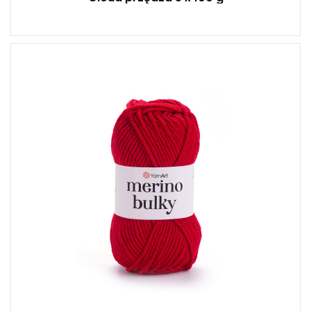
25% Wełna - 75% Akryl
Klasik
100
100
5