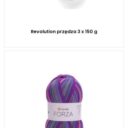
Revolution przędza 3 x 150 g
75% wełna - 25% poliamid
100
420
5
500