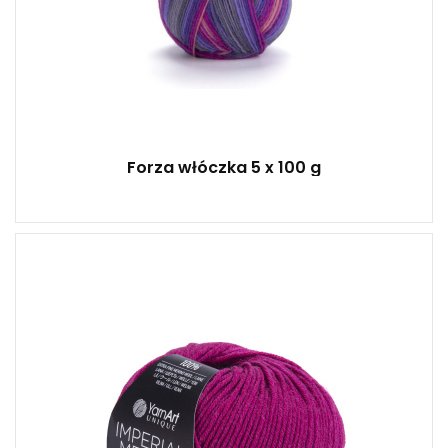
Forza włóczka 5 x 100 g
100% Wełny
50
100
10
500