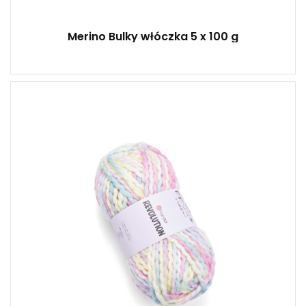
Merino Bulky włóczka 5 x 100 g
20 % Welna - 80 % Akryl
Klasik
150
75
3