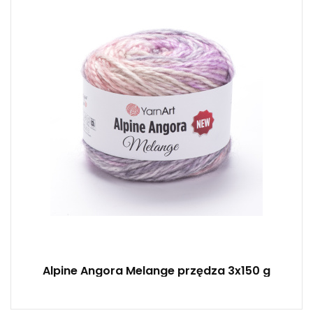
Super obszerny
150
150
3
Alpine Angora Melange przędza 3x150 g