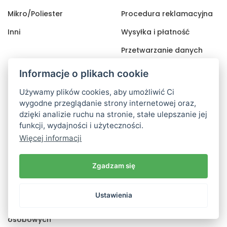
Mikro/Poliester
Procedura reklamacyjna
Inni
Wysyłka i płatność
Przetwarzanie danych
osobowych
Informacje o plikach cookie
Cookies
Używamy plików cookies, aby umożliwić Ci
wygodne przeglądanie strony internetowej oraz,
dzięki analizie ruchu na stronie, stałe ulepszanie jej
Użytkownik
Informacje
funkcji, wydajności i użyteczności.
kontaktowe
Więcej informacji
Zaloguj sie
AXland.cz s.r.o
Rejestracja
Zgadzam się
Poděbradova 1442/109
Zapomniane hasło
Ostrava, 702 00
Ustawienia
Zmiana danych
+420 702 010 909
osobowych