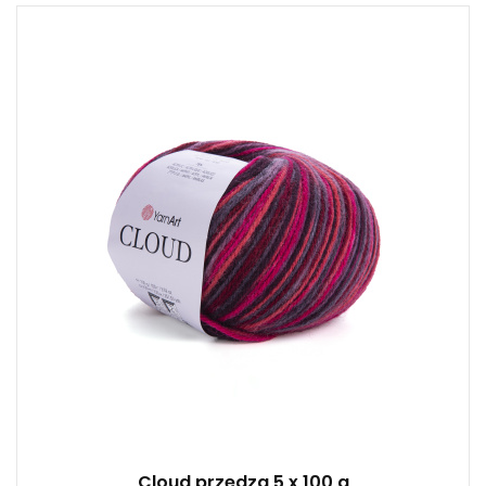
25% Wełna - 75% Akryl
230
500
4,5 / 5
Cloud przędza 5 x 100 g