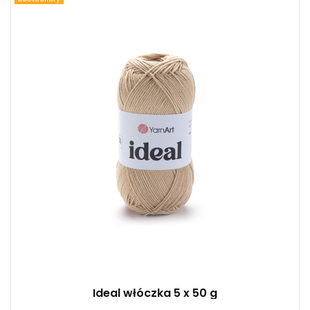
100% Bawełna
Klasik
50
170
5
Ideal włóczka 5 x 50 g