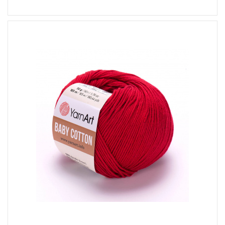
50% Akryl - 50% Bawełna
Klasik
50
160
10