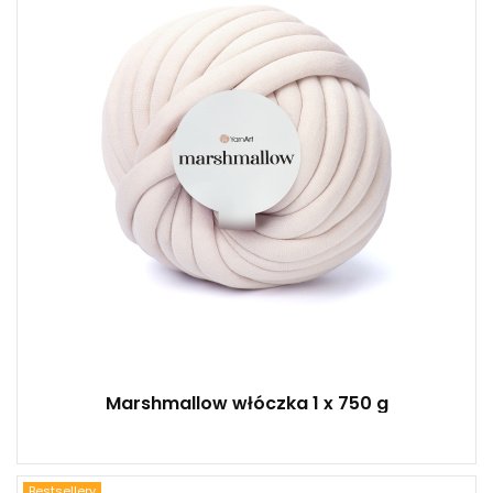
750
30
1
Marshmallow włóczka 1 x 750 g
Bestsellery