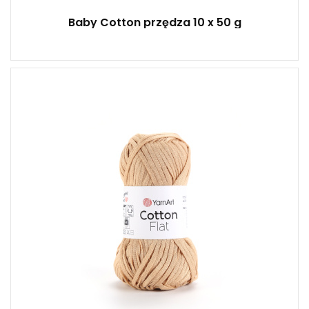
Baby Cotton przędza 10 x 50 g
100% bawełny
50
85
10
500