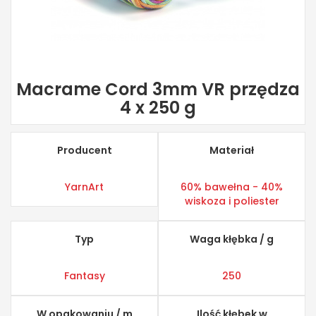
Macrame Cord 3mm VR przędza
4 x 250 g
Producent
Materiał
YarnArt
60% bawełna - 40%
wiskoza i poliester
Typ
Waga kłębka / g
Fantasy
250
W opakowaniu / m
Ilość kłębek w