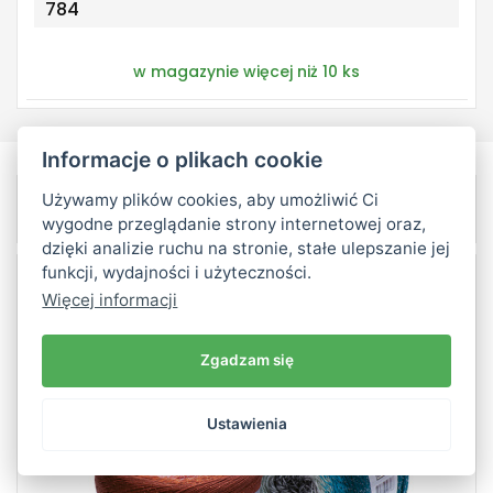
784
w magazynie więcej niż 10 ks
Informacje o plikach cookie
Używamy plików cookies, aby umożliwić Ci
Podobne produkty
wygodne przeglądanie strony internetowej oraz,
dzięki analizie ruchu na stronie, stałe ulepszanie jej
Bestsellery
funkcji, wydajności i użyteczności.
Więcej informacji
53% Bawełna - 43% Poliester + 4% Lurex
Fantasy
260
Zgadzam się
1000
2
Ustawienia